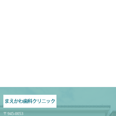
〒945-0053