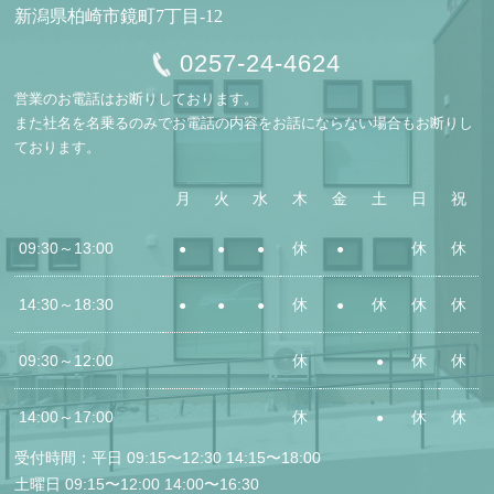
新潟県柏崎市鏡町7丁目-12
0257-24-4624
営業のお電話はお断りしております。
また社名を名乗るのみでお電話の内容をお話にならない場合もお断りし
ております。
月
火
水
木
金
土
日
祝
09:30～13:00
休
休
休
●
●
●
●
14:30～
18:30
休
休
休
休
●
●
●
●
09:30～12:00
休
休
休
●
14:00～17:00
休
休
休
●
受付時間：平日 09:15〜12:30 14:15〜18:00
土曜日 09:15〜12:00 14:00〜16:30