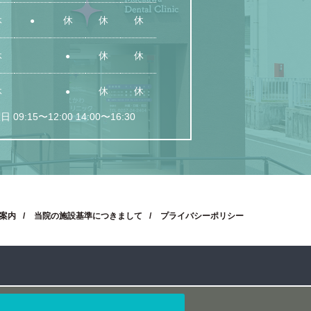
休
休
休
休
●
休
休
休
●
休
休
休
●
 09:15〜12:00 14:00〜16:30
案内
当院の施設基準につきまして
プライバシーポリシー