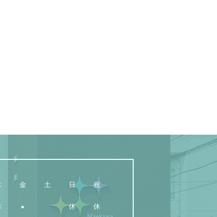
木
金
土
日
祝
休
休
休
●