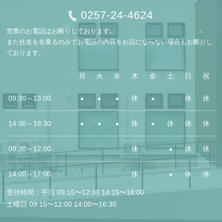
0257-24-4624
営業のお電話はお断りしております。
また社名を名乗るのみでお電話の内容をお話にならない場合もお断りし
ております。
月
火
水
木
金
土
日
祝
09:30～13:00
休
休
休
●
●
●
●
14:30～
18:30
休
休
休
休
●
●
●
●
09:30～12:00
休
休
休
●
14:00～17:00
休
休
休
●
受付時間：平日 09:15〜12:30 14:15〜18:00
土曜日 09:15〜12:00 14:00〜16:30